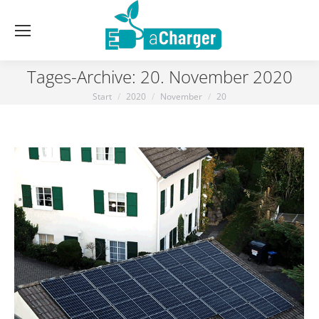
Tages-Archive:
20. November 2020
Start
2020
November
20
Sie befinden sich hier: