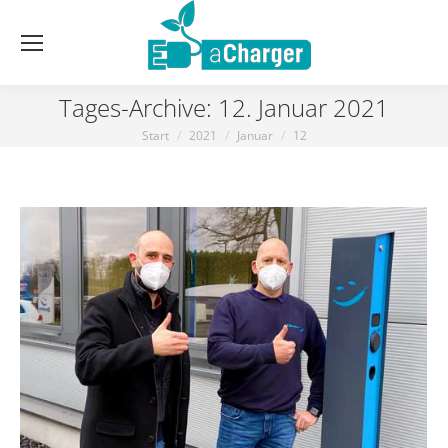
Tages-Archive:
12. Januar 2021
Start
2021
Januar
12
Sie befinden sich hier: